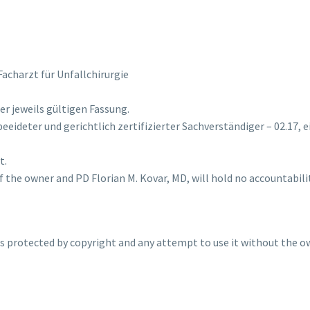
acharzt für Unfallchirurgie
er jeweils gültigen Fassung.
beeideter und gerichtlich zertifizierter Sachverständiger – 02.17,
t.
 the owner and PD Florian M. Kovar, MD, will hold no accountabilit
is protected by copyright and any attempt to use it without the o