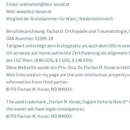
Email: ordination@doz-kovar.at
Web: www.doz-kovar.at
Mitglied der Ärztekammer für Wien / Niederösterreich
Berufsbezeichnung: Facharzt Orthopädie und Traumatologie, F
ÖÄK Nummer: 53398-34
Tätigkeit unterliegt dem Ärztegesetz als auch dem SDG in sein
Ich verweise auf meine aufrechte Zertifizierung als allgemein 
des LGZ Wien. (§ 86 GOG, § 1 SDG, § 14b SDG)
Diese Webseite wurde von Priv.-Doz. Dr. Florian M. Kovar erstell
Web links used on my page are the sole intellectual property of
information from third parties.
© PD Florian M. Kovar, MD MMXXII
The used trademark „Florian M. Kovar, Fugam Victoria Nescit“ 
the owner will have legal consequences.
© PD Florian M. Kovar, MD MMXXII