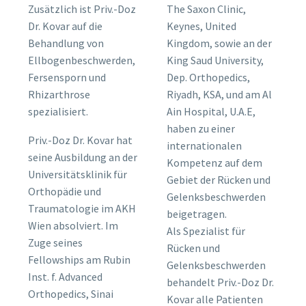
Zusätzlich ist Priv.-Doz
The Saxon Clinic,
Dr. Kovar auf die
Keynes, United
Behandlung von
Kingdom, sowie an der
Ellbogenbeschwerden,
King Saud University,
Fersensporn und
Dep. Orthopedics,
Rhizarthrose
Riyadh, KSA, und am Al
spezialisiert.
Ain Hospital, U.A.E,
haben zu einer
Priv.-Doz Dr. Kovar hat
internationalen
seine Ausbildung an der
Kompetenz auf dem
Universitätsklinik für
Gebiet der Rücken und
Orthopädie und
Gelenksbeschwerden
Traumatologie im AKH
beigetragen.
Wien absolviert. Im
Als Spezialist für
Zuge seines
Rücken und
Fellowships am Rubin
Gelenksbeschwerden
Inst. f. Advanced
behandelt Priv.-Doz Dr.
Orthopedics, Sinai
Kovar alle Patienten